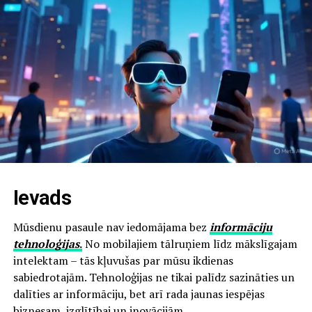
Ievads
Mūsdienu pasaule nav iedomājama bez
informāciju
tehnoloģijas
.
No mobilajiem tālruņiem līdz mākslīgajam
intelektam – tās kļuvušas par mūsu ikdienas
sabiedrotajām. Tehnoloģijas ne tikai palīdz sazināties un
dalīties ar informāciju, bet arī rada jaunas iespējas
biznesam, izglītībai un inovācijām.