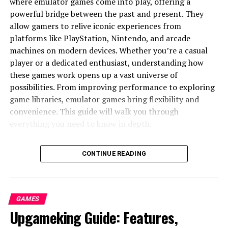
where emulator games come into play, offering a
jebkuras vietas.
powerful bridge between the past and present. They
E-komercija sniedz iespēju pārdot produktus
allow gamers to relive iconic experiences from
globāli.
platforms like PlayStation, Nintendo, and arcade
machines on modern devices. Whether you’re a casual
Populāras biznesa IT tendences
player or a dedicated enthusiast, understanding how
these games work opens up a vast universe of
Mākslīgais intelekts
klientu apkalpošanai.
possibilities. From improving performance to exploring
Datu analītika
lēmumu pieņemšanai.
game libraries, emulator games bring flexibility and
convenience. This guide will walk you through
Kiberdrošība
uzņēmuma datu aizsardzībai.
everything you need to know in depth.
Informāciju Tehnoloģijas
What Are Emulator Games and How
Izglītībā
CONTINUE READING
Do They Work?
Digitālās mācības
Emulator games refer to video games that are played
GAMES
E-apmācības platformas padara zināšanas pieejamas
using software designed to mimic the hardware of
Upgameking Guide: Features,
visiem. Studenti var mācīties attālināti, skatīties video
original gaming consoles. These emulators recreate the
lekcijas un izmantot interaktīvus testus.