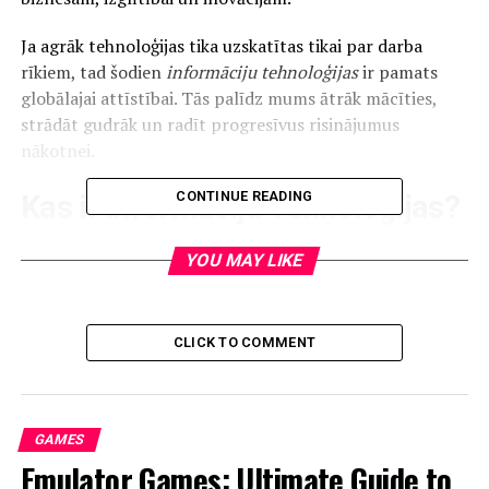
Ja agrāk tehnoloģijas tika uzskatītas tikai par darba
rīkiem, tad šodien
informāciju tehnoloģijas
ir pamats
globālajai attīstībai. Tās palīdz mums ātrāk mācīties,
strādāt gudrāk un radīt progresīvus risinājumus
nākotnei.
CONTINUE READING
Kas ir Informāciju Tehnoloģijas?
Vienkāršs skaidrojums
YOU MAY LIKE
Informāciju tehnoloģijas (IT) ir tehnoloģiju nozare, kas
ietver datorus, programmatūru, datu pārraidi un tīklus,
CLICK TO COMMENT
kas palīdz radīt, glabāt, pārvaldīt un apmainīties ar
informāciju.
Galvenie elementi
GAMES
Emulator Games: Ultimate Guide to
Datori un aparatūra
– ierīces, kas nodrošina