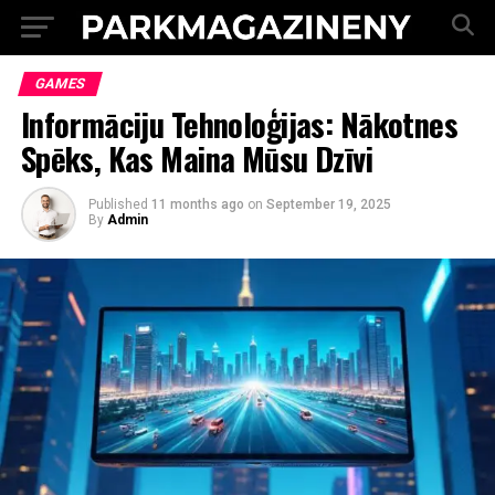
GAMES
Informāciju Tehnoloģijas: Nākotnes
Spēks, Kas Maina Mūsu Dzīvi
Published
11 months ago
on
September 19, 2025
By
Admin